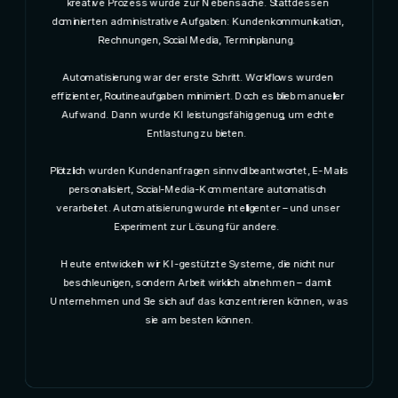
kreative Prozess wurde zur Nebensache. Stattdessen 
dominierten administrative Aufgaben: Kundenkommunikation, 
Rechnungen, Social Media, Terminplanung.  
Automatisierung war der erste Schritt. Workflows wurden 
effizienter, Routineaufgaben minimiert. Doch es blieb manueller 
Aufwand. Dann wurde KI leistungsfähig genug, um echte 
Entlastung zu bieten.  
Plötzlich wurden Kundenanfragen sinnvoll beantwortet, E-Mails 
personalisiert, Social-Media-Kommentare automatisch 
verarbeitet. Automatisierung wurde intelligenter – und unser 
Experiment zur Lösung für andere.  
Heute entwickeln wir KI-gestützte Systeme, die nicht nur 
beschleunigen, sondern Arbeit wirklich abnehmen – damit 
Unternehmen und Sie sich auf das konzentrieren können, was 
sie am besten können.